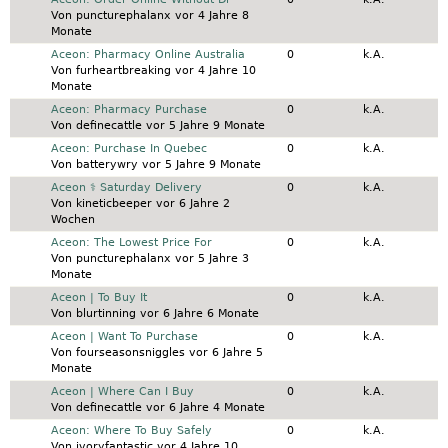
Von
puncturephalanx
vor 4 Jahre 8
Monate
Normales Thema
Aceon: Pharmacy Online Australia
0
k.A.
Von
furheartbreaking
vor 4 Jahre 10
Monate
Normales Thema
Aceon: Pharmacy Purchase
0
k.A.
Von
definecattle
vor 5 Jahre 9 Monate
Normales Thema
Aceon: Purchase In Quebec
0
k.A.
Von
batterywry
vor 5 Jahre 9 Monate
Normales Thema
Aceon ⚕️ Saturday Delivery
0
k.A.
Von
kineticbeeper
vor 6 Jahre 2
Wochen
Normales Thema
Aceon: The Lowest Price For
0
k.A.
Von
puncturephalanx
vor 5 Jahre 3
Monate
Normales Thema
Aceon | To Buy It
0
k.A.
Von
blurtinning
vor 6 Jahre 6 Monate
Normales Thema
Aceon | Want To Purchase
0
k.A.
Von
fourseasonsniggles
vor 6 Jahre 5
Monate
Normales Thema
Aceon | Where Can I Buy
0
k.A.
Von
definecattle
vor 6 Jahre 4 Monate
Normales Thema
Aceon: Where To Buy Safely
0
k.A.
Von
ivoryfantastic
vor 4 Jahre 10