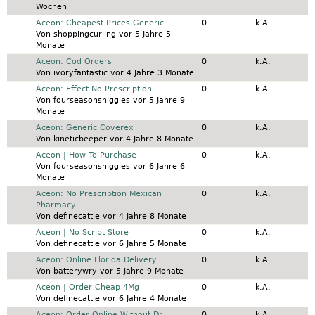
Wochen
Normales Thema
Aceon: Cheapest Prices Generic
0
k.A.
Von
shoppingcurling
vor 5 Jahre 5
Monate
Normales Thema
Aceon: Cod Orders
0
k.A.
Von
ivoryfantastic
vor 4 Jahre 3 Monate
Normales Thema
Aceon: Effect No Prescription
0
k.A.
Von
fourseasonsniggles
vor 5 Jahre 9
Monate
Normales Thema
Aceon: Generic Coverex
0
k.A.
Von
kineticbeeper
vor 4 Jahre 8 Monate
Normales Thema
Aceon | How To Purchase
0
k.A.
Von
fourseasonsniggles
vor 6 Jahre 6
Monate
Normales Thema
Aceon: No Prescription Mexican
0
k.A.
Pharmacy
Von
definecattle
vor 4 Jahre 8 Monate
Normales Thema
Aceon | No Script Store
0
k.A.
Von
definecattle
vor 6 Jahre 5 Monate
Normales Thema
Aceon: Online Florida Delivery
0
k.A.
Von
batterywry
vor 5 Jahre 9 Monate
Normales Thema
Aceon | Order Cheap 4Mg
0
k.A.
Von
definecattle
vor 6 Jahre 4 Monate
Normales Thema
Aceon: Order Online Without Dr
0
k.A.