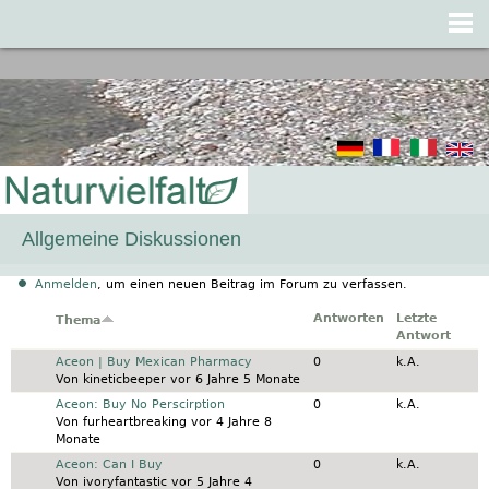
Jump to navigation
Allgemeine Diskussionen
Anmelden
, um einen neuen Beitrag im Forum zu verfassen.
Antworten
Letzte
Thema
Antwort
Normales Thema
Aceon | Buy Mexican Pharmacy
0
k.A.
Von
kineticbeeper
vor 6 Jahre 5 Monate
Normales Thema
Aceon: Buy No Perscirption
0
k.A.
Von
furheartbreaking
vor 4 Jahre 8
Monate
Normales Thema
Aceon: Can I Buy
0
k.A.
Von
ivoryfantastic
vor 5 Jahre 4