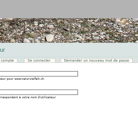
Jump to navigation
ur
 compte
Se connecter
(onglet actif)
Demander un nouveau mot de passe
x
teur pour www.naturvielfalt.ch.
rrespondant à votre nom d'utilisateur.