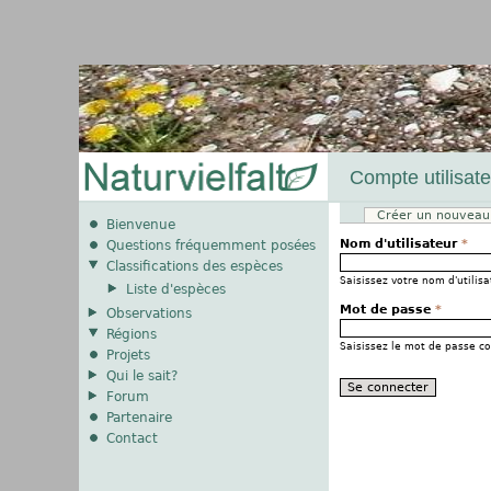
Compte utilisate
Créer un nouveau
Onglets principau
Bienvenue
Nom d'utilisateur
*
Questions fréquemment posées
Classifications des espèces
Saisissez votre nom d'utilisa
Liste d'espèces
Mot de passe
*
Observations
Régions
Saisissez le mot de passe co
Projets
Qui le sait?
Forum
Partenaire
Contact