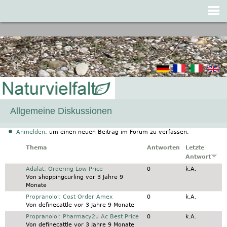
Jump to navigation
Allgemeine Diskussionen
Anmelden
, um einen neuen Beitrag im Forum zu verfassen.
Thema
Antworten
Letzte
Antwort
Normales Thema
Adalat: Ordering Low Price
0
k.A.
Von
shoppingcurling
vor 3 Jahre 9
Monate
Normales Thema
Propranolol: Cost Order Amex
0
k.A.
Von
definecattle
vor 3 Jahre 9 Monate
Normales Thema
Propranolol: Pharmacy2u Ac Best Price
0
k.A.
Von
definecattle
vor 3 Jahre 9 Monate