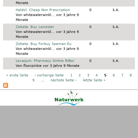
Monate
Normales Thema
Haldol: Cheap Non Prescription
0
k.A.
Von
whitewaterwinkl...
vor 3 Jahre 9
Monate
Normales Thema
Zebeta: Buy Leicester
0
k.A.
Von
whitewaterwinkl...
vor 3 Jahre 9
Monate
Normales Thema
Zebeta: Buy Forbuy Speman Eu
0
k.A.
Von
whitewaterwinkl...
vor 3 Jahre 9
Monate
Normales Thema
Levaquin: Pharmacy Online Rt8or
0
k.A.
Von
floorpinkie
vor 3 Jahre 9 Monate
Seiten
« erste Seite
‹ vorherige Seite
1
2
3
4
5
6
7
8
9
…
nächste Seite ›
letzte Seite »
Kontakt
|
FAQ
|
AGB
|
Facebook