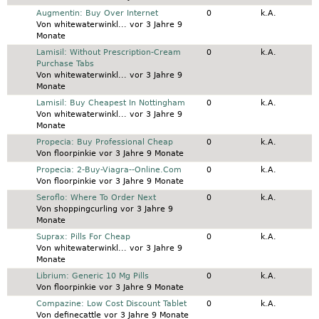
Normales Thema
Augmentin: Buy Over Internet
0
k.A.
Von
whitewaterwinkl...
vor 3 Jahre 9
Monate
Normales Thema
Lamisil: Without Prescription-Cream
0
k.A.
Purchase Tabs
Von
whitewaterwinkl...
vor 3 Jahre 9
Monate
Normales Thema
Lamisil: Buy Cheapest In Nottingham
0
k.A.
Von
whitewaterwinkl...
vor 3 Jahre 9
Monate
Normales Thema
Propecia: Buy Professional Cheap
0
k.A.
Von
floorpinkie
vor 3 Jahre 9 Monate
Normales Thema
Propecia: 2-Buy-Viagra--Online.Com
0
k.A.
Von
floorpinkie
vor 3 Jahre 9 Monate
Normales Thema
Seroflo: Where To Order Next
0
k.A.
Von
shoppingcurling
vor 3 Jahre 9
Monate
Normales Thema
Suprax: Pills For Cheap
0
k.A.
Von
whitewaterwinkl...
vor 3 Jahre 9
Monate
Normales Thema
Librium: Generic 10 Mg Pills
0
k.A.
Von
floorpinkie
vor 3 Jahre 9 Monate
Normales Thema
Compazine: Low Cost Discount Tablet
0
k.A.
Von
definecattle
vor 3 Jahre 9 Monate