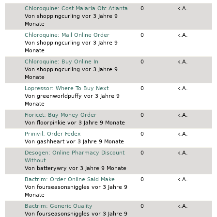
Normales Thema
Chloroquine: Cost Malaria Otc Atlanta
0
k.A.
Von
shoppingcurling
vor 3 Jahre 9
Monate
Normales Thema
Chloroquine: Mail Online Order
0
k.A.
Von
shoppingcurling
vor 3 Jahre 9
Monate
Normales Thema
Chloroquine: Buy Online In
0
k.A.
Von
shoppingcurling
vor 3 Jahre 9
Monate
Normales Thema
Lopressor: Where To Buy Next
0
k.A.
Von
greenworldpuffy
vor 3 Jahre 9
Monate
Normales Thema
Fioricet: Buy Money Order
0
k.A.
Von
floorpinkie
vor 3 Jahre 9 Monate
Normales Thema
Prinivil: Order Fedex
0
k.A.
Von
gashheart
vor 3 Jahre 9 Monate
Normales Thema
Desogen: Online Pharmacy Discount
0
k.A.
Without
Von
batterywry
vor 3 Jahre 9 Monate
Normales Thema
Bactrim: Order Online Said Make
0
k.A.
Von
fourseasonsniggles
vor 3 Jahre 9
Monate
Normales Thema
Bactrim: Generic Quality
0
k.A.
Von
fourseasonsniggles
vor 3 Jahre 9