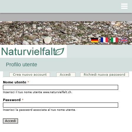
Jump to navigation
Profilo utente
Crea nuovo account
Accedi
(scheda attiva)
Richiedi nuova password
Schede primarie
Nome utente
*
Inserisci il tuo nome utente www.naturvielfalt.ch.
Password
*
Inserisci la password associata al tuo nome utente.