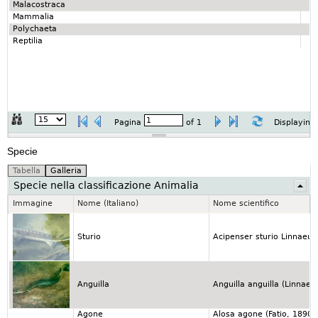
Malacostraca
Mammalia
Polychaeta
Reptilia
Pagina
of
1
Displaying
Specie
Specie nella classificazione Animalia
Immagine
Nome (Italiano)
Nome scientifico
Sturio
Acipenser sturio Linnaeus
Anguilla
Anguilla anguilla (Linnaeu
Agone
Alosa agone (Fatio, 1890)