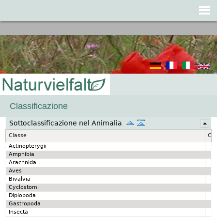
Jump to navigation
Classificazione
Sottoclassificazione nel Animalia
Classe
Cla
Actinopterygii
Amphibia
Arachnida
Aves
Bivalvia
Cyclostomi
Diplopoda
Gastropoda
Insecta